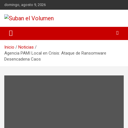
domingo, agosto 9, 2026
Noticias Locales, análisis crítico, comunidad, Alta Gracia,
Suban el Volumen
Departamento Santamaría
Inicio
Noticias
Agencia PAMI Local en Crisis: Ataque de Ransomware
Desencadena Caos