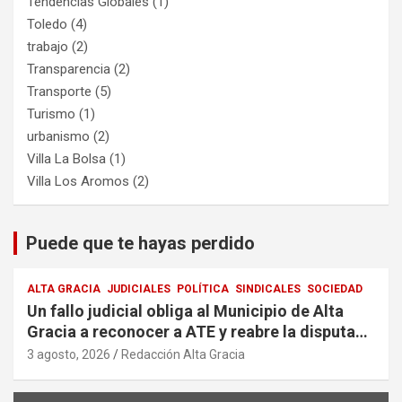
Tendencias Globales
(1)
Toledo
(4)
trabajo
(2)
Transparencia
(2)
Transporte
(5)
Turismo
(1)
urbanismo
(2)
Villa La Bolsa
(1)
Villa Los Aromos
(2)
Puede que te hayas perdido
ALTA GRACIA
JUDICIALES
POLÍTICA
SINDICALES
SOCIEDAD
Un fallo judicial obliga al Municipio de Alta
Gracia a reconocer a ATE y reabre la disputa
por la representación sindical
3 agosto, 2026
Redacción Alta Gracia