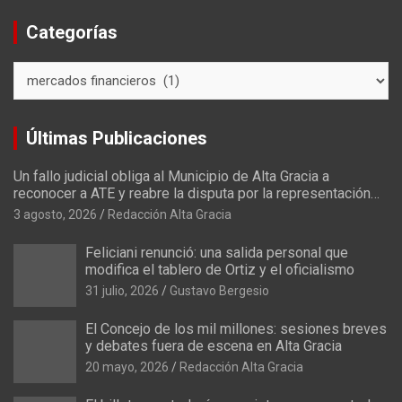
Categorías
C
a
t
e
Últimas Publicaciones
g
o
Un fallo judicial obliga al Municipio de Alta Gracia a
r
reconocer a ATE y reabre la disputa por la representación
í
sindical
3 agosto, 2026
Redacción Alta Gracia
a
s
Feliciani renunció: una salida personal que
modifica el tablero de Ortiz y el oficialismo
31 julio, 2026
Gustavo Bergesio
El Concejo de los mil millones: sesiones breves
y debates fuera de escena en Alta Gracia
20 mayo, 2026
Redacción Alta Gracia