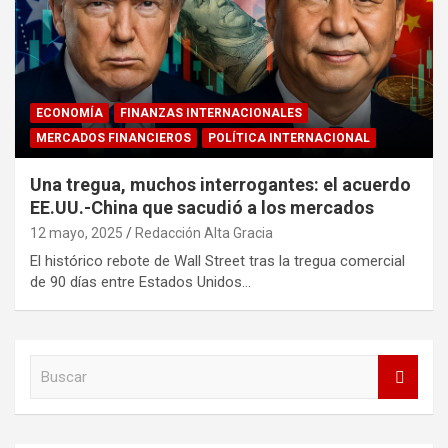
ECONOMÍA
FINANZAS INTERNACIONALES
MERCADOS FINANCIEROS
POLÍTICA INTERNACIONAL
Una tregua, muchos interrogantes: el acuerdo
EE.UU.-China que sacudió a los mercados
12 mayo, 2025
Redacción Alta Gracia
El histórico rebote de Wall Street tras la tregua comercial
de 90 días entre Estados Unidos…
B
u
s
c