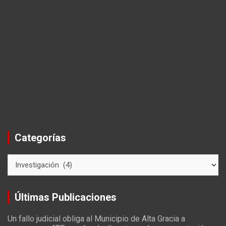
Categorías
C
a
t
e
Últimas Publicaciones
g
o
Un fallo judicial obliga al Municipio de Alta Gracia a
r