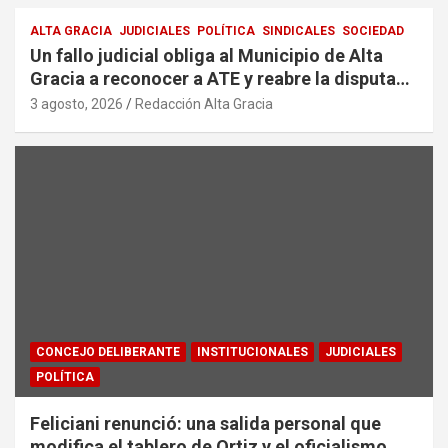
ALTA GRACIA
JUDICIALES
POLÍTICA
SINDICALES
SOCIEDAD
Un fallo judicial obliga al Municipio de Alta
Gracia a reconocer a ATE y reabre la disputa
por la representación sindical
3 agosto, 2026
Redacción Alta Gracia
CONCEJO DELIBERANTE
INSTITUCIONALES
JUDICIALES
POLÍTICA
Feliciani renunció: una salida personal que
modifica el tablero de Ortiz y el oficialismo