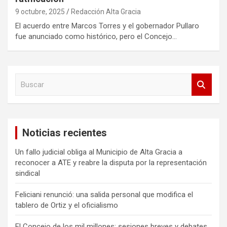
9 octubre, 2025
Redacción Alta Gracia
El acuerdo entre Marcos Torres y el gobernador Pullaro
fue anunciado como histórico, pero el Concejo…
B
u
s
c
a
Noticias recientes
r
Un fallo judicial obliga al Municipio de Alta Gracia a
reconocer a ATE y reabre la disputa por la representación
sindical
Feliciani renunció: una salida personal que modifica el
tablero de Ortiz y el oficialismo
El Concejo de los mil millones: sesiones breves y debates