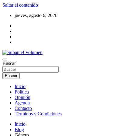
Saltar al contenido
jueves, agosto 6, 2026
Noticias Locales, análisis crítico, comunidad, Alta Gracia, Departam
Buscar
Suban el Volumen
Buscar
Inicio
Política
Opinión
Agenda
Contacto
Términos y Condiciones
Inicio
Blog
Género