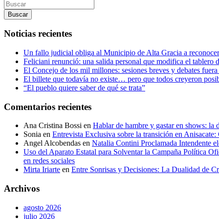
Buscar
Noticias recientes
Un fallo judicial obliga al Municipio de Alta Gracia a reconocer
Feliciani renunció: una salida personal que modifica el tablero d
El Concejo de los mil millones: sesiones breves y debates fuera
El billete que todavía no existe… pero que todos creyeron posi
“El pueblo quiere saber de qué se trata”
Comentarios recientes
Ana Cristina Bossi
en
Hablar de hambre y gastar en shows: la 
Sonia
en
Entrevista Exclusiva sobre la transición en Anisacate:
Angel Alcobendas
en
Natalia Contini Proclamada Intendente 
Uso del Aparato Estatal para Solventar la Campaña Política Ofi
en redes sociales
Mirta Iriarte
en
Entre Sonrisas y Decisiones: La Dualidad de Cr
Archivos
agosto 2026
julio 2026