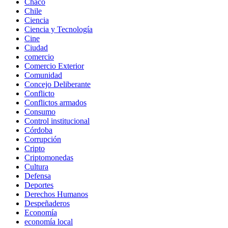
Chaco
Chile
Ciencia
Ciencia y Tecnología
Cine
Ciudad
comercio
Comercio Exterior
Comunidad
Concejo Deliberante
Conflicto
Conflictos armados
Consumo
Control institucional
Córdoba
Corrupción
Cripto
Criptomonedas
Cultura
Defensa
Deportes
Derechos Humanos
Despeñaderos
Economía
economía local