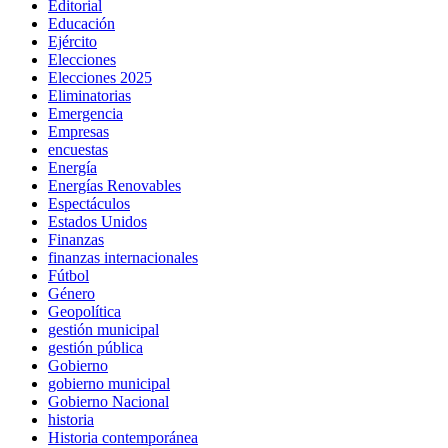
Editorial
Educación
Ejército
Elecciones
Elecciones 2025
Eliminatorias
Emergencia
Empresas
encuestas
Energía
Energías Renovables
Espectáculos
Estados Unidos
Finanzas
finanzas internacionales
Fútbol
Género
Geopolítica
gestión municipal
gestión pública
Gobierno
gobierno municipal
Gobierno Nacional
historia
Historia contemporánea