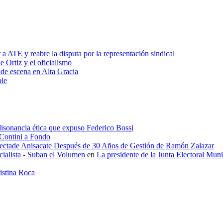
 a ATE y reabre la disputa por la representación sindical
e Ortiz y el oficialismo
 de escena en Alta Gracia
ble
disonancia ética que expuso Federico Bossi
 Contini a Fondo
electade Anisacate Después de 30 Años de Gestión de Ramón Zalazar
cialista - Suban el Volumen
en
La presidente de la Junta Electoral Muni
istina Roca