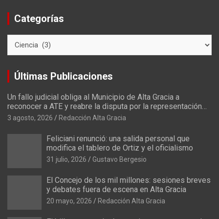
Categorías
C
a
t
e
Últimas Publicaciones
g
o
Un fallo judicial obliga al Municipio de Alta Gracia a
r
reconocer a ATE y reabre la disputa por la representación
í
sindical
3 agosto, 2026
Redacción Alta Gracia
a
s
Feliciani renunció: una salida personal que
modifica el tablero de Ortiz y el oficialismo
31 julio, 2026
Gustavo Bergesio
El Concejo de los mil millones: sesiones breves
y debates fuera de escena en Alta Gracia
20 mayo, 2026
Redacción Alta Gracia