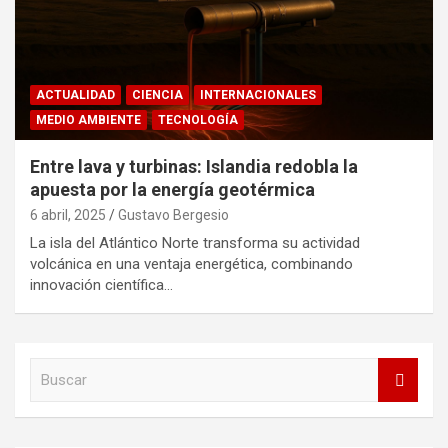
ACTUALIDAD
CIENCIA
INTERNACIONALES
MEDIO AMBIENTE
TECNOLOGÍA
Entre lava y turbinas: Islandia redobla la
apuesta por la energía geotérmica
6 abril, 2025
Gustavo Bergesio
La isla del Atlántico Norte transforma su actividad
volcánica en una ventaja energética, combinando
innovación científica…
B
u
s
c