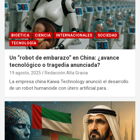
BIOÉTICA
CIENCIA
INTERNACIONALES
SOCIEDAD
TECNOLOGÍA
Un “robot de embarazo” en China: ¿avance
tecnológico o tragedia anunciada?
19 agosto, 2025
Redacción Alta Gracia
La empresa china Kaiwa Technology anunció el desarrollo
de un robot humanoide con útero artificial para…