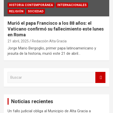
HISTORIA CONTEMPORÁNEA
INTERNACIONALES
RELIGIÓN
SOCIEDAD
Murió el papa Francisco a los 88 años: el
Vaticano confirmó su fallecimiento este lunes
en Roma
21 abril, 2025
Redacción Alta Gracia
Jorge Mario Bergoglio, primer papa latinoamericano y
jesuita de la historia, murió este 21 de abril…
B
u
s
c
a
Noticias recientes
r
Un fallo judicial obliga al Municipio de Alta Gracia a