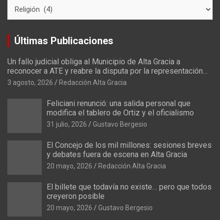
C
a
t
e
Últimas Publicaciones
g
o
Un fallo judicial obliga al Municipio de Alta Gracia a
r
reconocer a ATE y reabre la disputa por la representación
í
sindical
3 agosto, 2026
Redacción Alta Gracia
a
s
Feliciani renunció: una salida personal que
modifica el tablero de Ortiz y el oficialismo
31 julio, 2026
Gustavo Bergesio
El Concejo de los mil millones: sesiones breves
y debates fuera de escena en Alta Gracia
20 mayo, 2026
Redacción Alta Gracia
El billete que todavía no existe… pero que todos
creyeron posible
20 mayo, 2026
Gustavo Bergesio