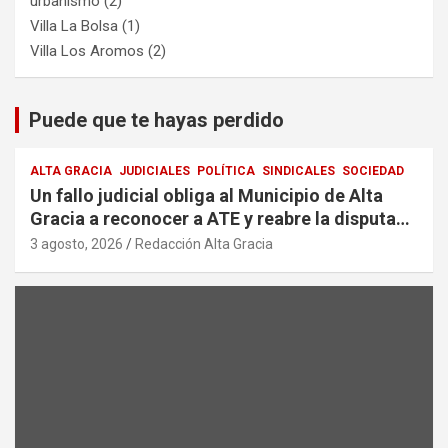
urbanismo
(2)
Villa La Bolsa
(1)
Villa Los Aromos
(2)
Puede que te hayas perdido
ALTA GRACIA
JUDICIALES
POLÍTICA
SINDICALES
SOCIEDAD
Un fallo judicial obliga al Municipio de Alta
Gracia a reconocer a ATE y reabre la disputa
por la representación sindical
3 agosto, 2026
Redacción Alta Gracia