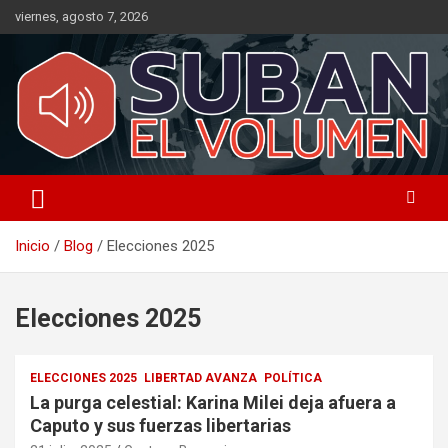
Saltar
viernes, agosto 7, 2026
al
contenido
Noticias Locales, análisis crítico, comunidad, Alta Gracia,
Suban el Volumen
Departamento Santamaría
Inicio
Blog
Elecciones 2025
Elecciones 2025
ELECCIONES 2025
LIBERTAD AVANZA
POLÍTICA
La purga celestial: Karina Milei deja afuera a
Caputo y sus fuerzas libertarias