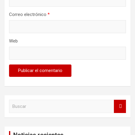
Correo electrónico
*
Web
B
u
s
c
a
Noticias recientes
r