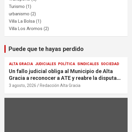
Turismo
(1)
urbanismo
(2)
Villa La Bolsa
(1)
Villa Los Aromos
(2)
Puede que te hayas perdido
ALTA GRACIA
JUDICIALES
POLÍTICA
SINDICALES
SOCIEDAD
Un fallo judicial obliga al Municipio de Alta
Gracia a reconocer a ATE y reabre la disputa
por la representación sindical
3 agosto, 2026
Redacción Alta Gracia