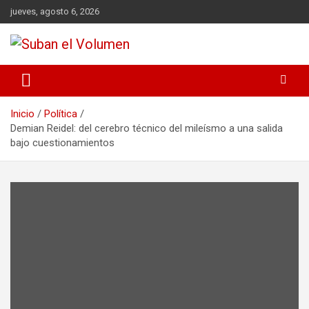
jueves, agosto 6, 2026
Noticias Locales, análisis crítico, comunidad, Alta Gracia,
Suban el Volumen
Departamento Santamaría
Inicio
Política
Demian Reidel: del cerebro técnico del mileísmo a una salida
bajo cuestionamientos