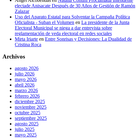
Angel Alcobendas
en
Natalia Contini Proclamada Intendente
electade Anisacate Después de 30 Años de Gestión de Ramón
Zalazar
Uso del Aparato Estatal para Solventar la Campaña Política
Oficialista - Suban el Volumen
en
La presidente de la Junta
Electoral Municipal se niega a dar entrevista sobre
reglamentación de veda electoral en redes sociales
Mirta Iriarte
en
Entre Sonrisas y Decisiones: La Dualidad de
Cristina Roca
Archivos
agosto 2026
julio 2026
mayo 2026
abril 2026
marzo 2026
febrero 2026
diciembre 2025
noviembre 2025
octubre 2025
septiembre 2025
agosto 2025
julio 2025
mayo 2025