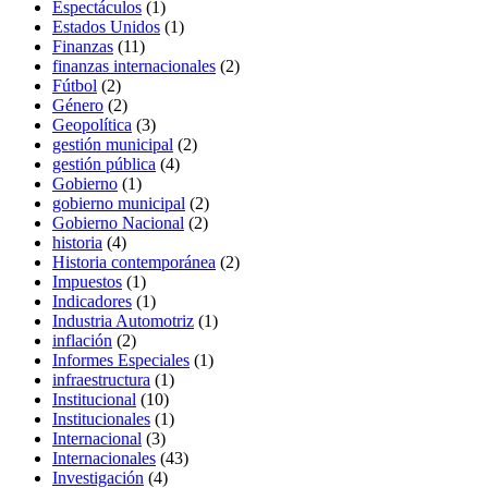
Espectáculos
(1)
Estados Unidos
(1)
Finanzas
(11)
finanzas internacionales
(2)
Fútbol
(2)
Género
(2)
Geopolítica
(3)
gestión municipal
(2)
gestión pública
(4)
Gobierno
(1)
gobierno municipal
(2)
Gobierno Nacional
(2)
historia
(4)
Historia contemporánea
(2)
Impuestos
(1)
Indicadores
(1)
Industria Automotriz
(1)
inflación
(2)
Informes Especiales
(1)
infraestructura
(1)
Institucional
(10)
Institucionales
(1)
Internacional
(3)
Internacionales
(43)
Investigación
(4)