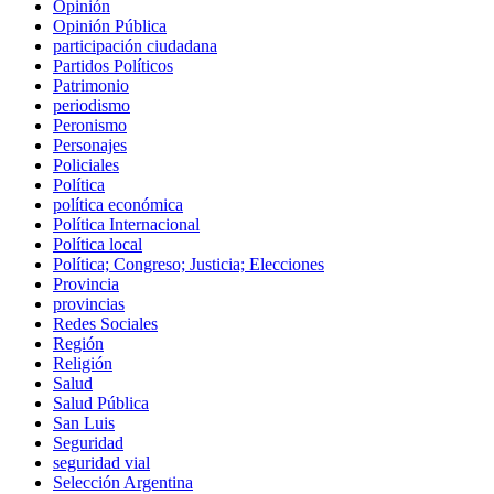
Opinión
Opinión Pública
participación ciudadana
Partidos Políticos
Patrimonio
periodismo
Peronismo
Personajes
Policiales
Política
política económica
Política Internacional
Política local
Política; Congreso; Justicia; Elecciones
Provincia
provincias
Redes Sociales
Región
Religión
Salud
Salud Pública
San Luis
Seguridad
seguridad vial
Selección Argentina