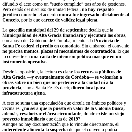
difundió el acto como un “sueño cumplido” tras años de gestiones.
Pero detrás del discurso de unidad federal,
no hay respaldo
jurídico concreto
: el acuerdo
nunca fue ingresado oficialmente al
Concejo
, por lo que
carece de validez legal plena
.
La
gacetilla municipal del 29 de septiembre
detalla que la
Municipalidad de Alta Gracia financiará y ejecutará las obras
,
con apoyo del Gobierno de Córdoba, mientras la
Provincia de
Santa Fe cederá el predio en comodato
. Sin embargo, el convenio
no precisa montos, plazos ni mecanismos de contratación
, lo que
lo convierte en
una carta de intención política más que en un
instrumento operativo
.
Desde la oposición, la lectura es clara:
los recursos públicos de
Alta Gracia —y eventualmente de Córdoba— se volcarían a
obras sobre un bien que no pertenece a la ciudad ni a la
provincia
, sino a Santa Fe. Es decir,
dinero local para
infraestructura ajena
.
A esto se suma una especulación que circula en ámbitos políticos y
vecinales:
¿no será que la puesta en valor de la Colonia busca,
además, revalorizar el área circundante
, donde
existe un viejo
proyecto inmobiliario
que data de
2019
?
Aunque no hay documentación que lo vincule directamente,
el
antecedente alimenta la sospecha
de que el convenio podría