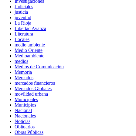
Investigaciones
Judiciales
justicia
juventud
La Rioja
Libertad Avanza
Literatura
Locales
medio ambiente
Medio Oriente
Medioambiente
medios
Medios de Comunicación
Memoria
Mercados
mercados financieros
Mercados Globales
movilidad urbana
Municipales
Municipios
Nacional
Nacionales
Noticias
Obituarios
Obras Públicas