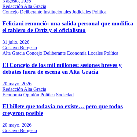
3 agosto, 2026
Redacción Alta Gracia
Concejo Deliberante
Institucionales
Judiciales
Política
Feliciani renunció: una salida personal que modifica
el tablero de Ortiz y el oficialismo
31 julio, 2026
Gustavo Bergesio
Alta Gracia
Concejo Deliberante
Economía
Locales
Política
El Concejo de los mil millones: sesiones breves y
debates fuera de escena en Alta Gracia
20 mayo, 2026
Redacción Alta Gracia
Economía
Opinión
Política
Sociedad
El billete que todavía no existe… pero que todos
creyeron posible
20 mayo, 2026
Gustavo Bergesio