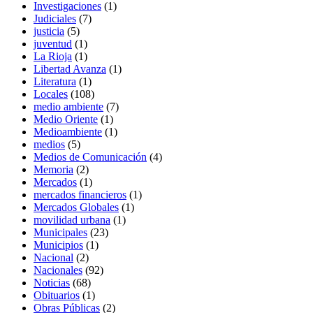
Investigaciones
(1)
Judiciales
(7)
justicia
(5)
juventud
(1)
La Rioja
(1)
Libertad Avanza
(1)
Literatura
(1)
Locales
(108)
medio ambiente
(7)
Medio Oriente
(1)
Medioambiente
(1)
medios
(5)
Medios de Comunicación
(4)
Memoria
(2)
Mercados
(1)
mercados financieros
(1)
Mercados Globales
(1)
movilidad urbana
(1)
Municipales
(23)
Municipios
(1)
Nacional
(2)
Nacionales
(92)
Noticias
(68)
Obituarios
(1)
Obras Públicas
(2)