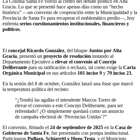
La Colonia Santa Fe volvió al centro del debate político en Alta
Gracia. Lo que se presentó hace apenas días como un “hecho
histórico” —un convenio de cooperación entre la Municipalidad y la
Provincia de Santa Fe para recuperar el emblemático predio—, hoy
enfrenta
serios cuestionamientos institucionales, financieros y
políticos
.
El
concejal Ricardo González
, del bloque
Juntos por Alta
Gracia
, presentó un
proyecto de resolución
instando al
Departamento Ejecutivo a
elevar el convenio al Concejo
Deliberante
para su ratificación o rechazo, tal como exige la
Carta
Orgánica Municipal
en sus artículos
101 inciso 9
y
79 inciso 23
.
En la sesión del 8 de octubre, González lanzó una frase que marcó
la temperatura política del recinto:
“¿Tendrá las agallas el intendente Marcos Torres de
elevar el convenio a este Concejo Deliberante, para ser
refrendado? ¿O simplemente quedará como un anuncio
de campaña electoral de ‘Provincias Unidas’?”
El convenio, firmado el
24 de septiembre de 2025
en la
Casa de
Gobierno de Santa Fe
, fue presentado con pompa institucional.
Participaron
Pullaro, Schiaretti y Hugo Testa
, y el Municipio