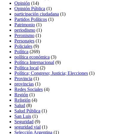
Opinión
(14)
Opinión Pública
(1)
participación ciudadana
(1)
Partidos Políticos
(1)
Patrimonio
(1)
periodismo
(1)
Peronismo
(1)
Personajes
(1)
Policiales
(9)
Política
(269)
política económica
(3)
Política Internacional
(9)
Política local
(2)
Política; Congreso; Justicia; Elecciones
(1)
Provincia
(1)
provincias
(1)
Redes Sociales
(4)
Región
(1)
Religión
(4)
Salud
(8)
Salud Pública
(1)
San Luis
(1)
Seguridad
(9)
seguridad vial
(1)
Selección Argentina
(1)