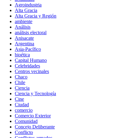
Agroindustria
Alta Gracia
Alta Gracia y Región
ambiente
Análisis
análisis electoral
Anisacate
Argentina
Asia-Pacífico
bioética
Capital Humano
Celebridades
Centros vecinales
Chaco
Chile
Ciencia
Ciencia y Tecnología
Cine
Ciudad
comercio
Comercio Exterior
Comunidad
Concejo Deliberante
Conflicto
Conflictos armados