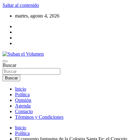
Saltar al contenido
martes, agosto 4, 2026
Noticias Locales, análisis crítico, comunidad, Alta Gracia,
Buscar
Suban el Volumen
Departamento Santamaría
Buscar
Inicio
Política
Opinión
Agenda
Contacto
Términos y Condiciones
Inicio
Política
El convenio fantasma de la Colonia Santa Fe: el Concejo