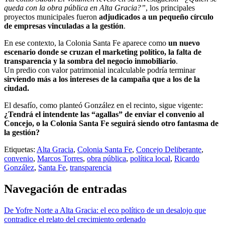
queda con la obra pública en Alta Gracia?”
, los principales
proyectos municipales fueron
adjudicados a un pequeño círculo
de empresas vinculadas a la gestión
.
En ese contexto, la Colonia Santa Fe aparece como
un nuevo
escenario donde se cruzan el marketing político, la falta de
transparencia y la sombra del negocio inmobiliario
.
Un predio con valor patrimonial incalculable podría terminar
sirviendo más a los intereses de la campaña que a los de la
ciudad.
El desafío, como planteó González en el recinto, sigue vigente:
¿Tendrá el intendente las “agallas” de enviar el convenio al
Concejo, o la Colonia Santa Fe seguirá siendo otro fantasma de
la gestión?
Etiquetas:
Alta Gracia
,
Colonia Santa Fe
,
Concejo Deliberante
,
convenio
,
Marcos Torres
,
obra pública
,
política local
,
Ricardo
González
,
Santa Fe
,
transparencia
Navegación de entradas
De Yofre Norte a Alta Gracia: el eco político de un desalojo que
contradice el relato del crecimiento ordenado