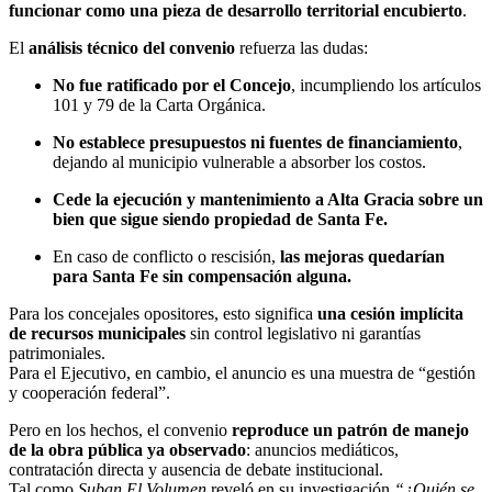
funcionar como una pieza de desarrollo territorial encubierto
.
El
análisis técnico del convenio
refuerza las dudas:
No fue ratificado por el Concejo
, incumpliendo los artículos
101 y 79 de la Carta Orgánica.
No establece presupuestos ni fuentes de financiamiento
,
dejando al municipio vulnerable a absorber los costos.
Cede la ejecución y mantenimiento a Alta Gracia sobre un
bien que sigue siendo propiedad de Santa Fe.
En caso de conflicto o rescisión,
las mejoras quedarían
para Santa Fe sin compensación alguna.
Para los concejales opositores, esto significa
una cesión implícita
de recursos municipales
sin control legislativo ni garantías
patrimoniales.
Para el Ejecutivo, en cambio, el anuncio es una muestra de “gestión
y cooperación federal”.
Pero en los hechos, el convenio
reproduce un patrón de manejo
de la obra pública ya observado
: anuncios mediáticos,
contratación directa y ausencia de debate institucional.
Tal como
Suban El Volumen
reveló en su investigación
“¿Quién se