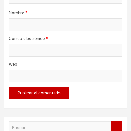
Nombre
*
Correo electrónico
*
Web
B
u