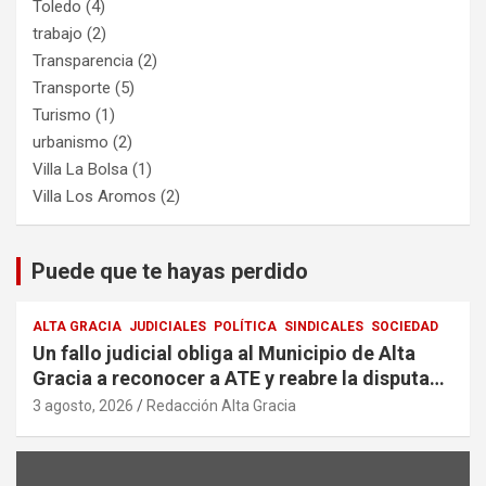
Toledo
(4)
trabajo
(2)
Transparencia
(2)
Transporte
(5)
Turismo
(1)
urbanismo
(2)
Villa La Bolsa
(1)
Villa Los Aromos
(2)
Puede que te hayas perdido
ALTA GRACIA
JUDICIALES
POLÍTICA
SINDICALES
SOCIEDAD
Un fallo judicial obliga al Municipio de Alta
Gracia a reconocer a ATE y reabre la disputa
por la representación sindical
3 agosto, 2026
Redacción Alta Gracia