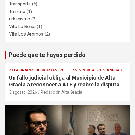
Transporte
(5)
Turismo
(1)
urbanismo
(2)
Villa La Bolsa
(1)
Villa Los Aromos
(2)
Puede que te hayas perdido
ALTA GRACIA
JUDICIALES
POLÍTICA
SINDICALES
SOCIEDAD
Un fallo judicial obliga al Municipio de Alta
Gracia a reconocer a ATE y reabre la disputa
por la representación sindical
3 agosto, 2026
Redacción Alta Gracia