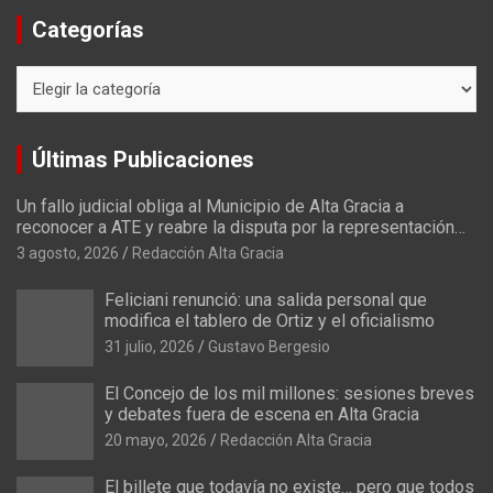
Categorías
C
a
t
e
Últimas Publicaciones
g
o
Un fallo judicial obliga al Municipio de Alta Gracia a
r
reconocer a ATE y reabre la disputa por la representación
í
sindical
3 agosto, 2026
Redacción Alta Gracia
a
s
Feliciani renunció: una salida personal que
modifica el tablero de Ortiz y el oficialismo
31 julio, 2026
Gustavo Bergesio
El Concejo de los mil millones: sesiones breves
y debates fuera de escena en Alta Gracia
20 mayo, 2026
Redacción Alta Gracia
El billete que todavía no existe… pero que todos