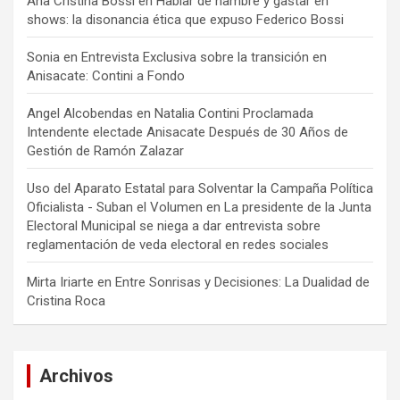
Ana Cristina Bossi
en
Hablar de hambre y gastar en
shows: la disonancia ética que expuso Federico Bossi
Sonia
en
Entrevista Exclusiva sobre la transición en
Anisacate: Contini a Fondo
Angel Alcobendas
en
Natalia Contini Proclamada
Intendente electade Anisacate Después de 30 Años de
Gestión de Ramón Zalazar
Uso del Aparato Estatal para Solventar la Campaña Política
Oficialista - Suban el Volumen
en
La presidente de la Junta
Electoral Municipal se niega a dar entrevista sobre
reglamentación de veda electoral en redes sociales
Mirta Iriarte
en
Entre Sonrisas y Decisiones: La Dualidad de
Cristina Roca
Archivos