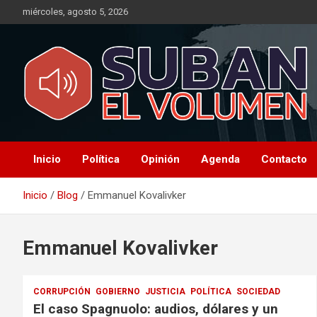
Saltar
miércoles, agosto 5, 2026
al
contenido
Noticias Locales, análisis crítico, comunidad, Alta Gracia,
Suban el Volumen
Departamento Santamaría
Inicio
Política
Opinión
Agenda
Contacto
Inicio
Blog
Emmanuel Kovalivker
Emmanuel Kovalivker
CORRUPCIÓN
GOBIERNO
JUSTICIA
POLÍTICA
SOCIEDAD
El caso Spagnuolo: audios, dólares y un