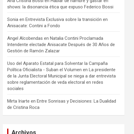
Ana Cristina Bossi
en
Hablar de hambre y gastar en
shows: la disonancia ética que expuso Federico Bossi
Sonia
en
Entrevista Exclusiva sobre la transición en
Anisacate: Contini a Fondo
Angel Alcobendas
en
Natalia Contini Proclamada
Intendente electade Anisacate Después de 30 Años de
Gestión de Ramón Zalazar
Uso del Aparato Estatal para Solventar la Campaña
Política Oficialista - Suban el Volumen
en
La presidente
de la Junta Electoral Municipal se niega a dar entrevista
sobre reglamentación de veda electoral en redes
sociales
Mirta Iriarte
en
Entre Sonrisas y Decisiones: La Dualidad
de Cristina Roca
Archivos