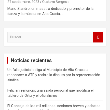
27 septiembre, 2023
Gustavo Bergesio
Mario Siandro, un maestro dedicado y promotor de la
danza y la música en Alta Gracia,…
B
u
s
c
a
Noticias recientes
r
Un fallo judicial obliga al Municipio de Alta Gracia a
reconocer a ATE y reabre la disputa por la representación
sindical
Feliciani renunció: una salida personal que modifica el
tablero de Ortiz y el oficialismo
El Concejo de los mil millones: sesiones breves y debates