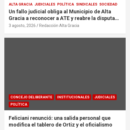
ALTA GRACIA
JUDICIALES
POLÍTICA
SINDICALES
SOCIEDAD
Un fallo judicial obliga al Municipio de Alta
Gracia a reconocer a ATE y reabre la disputa
por la representación sindical
3 agosto, 2026
Redacción Alta Gracia
CONCEJO DELIBERANTE
INSTITUCIONALES
JUDICIALES
POLÍTICA
Feliciani renunció: una salida personal que
modifica el tablero de Ortiz y el oficialismo