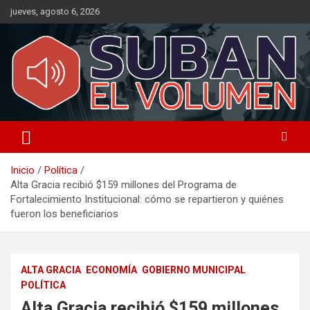
Saltar
jueves, agosto 6, 2026
al
contenido
Noticias Locales, análisis crítico, comunidad, Alta Gracia,
Suban el Volumen
Departamento Santamaría
Inicio
Política
Alta Gracia recibió $159 millones del Programa de
Fortalecimiento Institucional: cómo se repartieron y quiénes
fueron los beneficiarios
ALTA GRACIA
ECONOMÍA
GOBIERNO MUNICIPAL
POLÍTICA
Alta Gracia recibió $159 millones