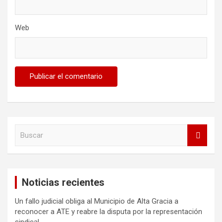
Web
B
u
s
c
a
Noticias recientes
r
Un fallo judicial obliga al Municipio de Alta Gracia a
reconocer a ATE y reabre la disputa por la representación