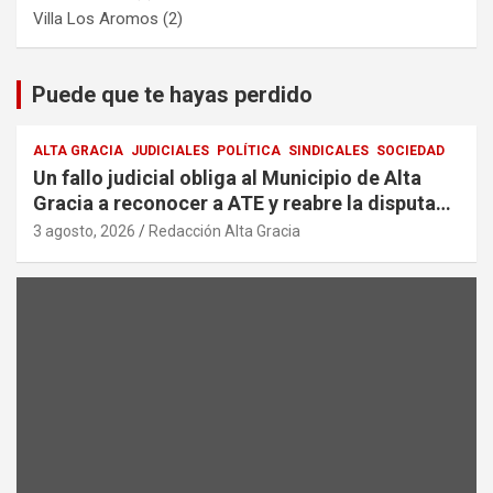
Villa Los Aromos
(2)
Puede que te hayas perdido
ALTA GRACIA
JUDICIALES
POLÍTICA
SINDICALES
SOCIEDAD
Un fallo judicial obliga al Municipio de Alta
Gracia a reconocer a ATE y reabre la disputa
por la representación sindical
3 agosto, 2026
Redacción Alta Gracia