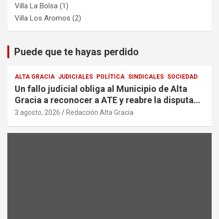
Villa La Bolsa
(1)
Villa Los Aromos
(2)
Puede que te hayas perdido
ALTA GRACIA
JUDICIALES
POLÍTICA
SINDICALES
SOCIEDAD
Un fallo judicial obliga al Municipio de Alta
Gracia a reconocer a ATE y reabre la disputa
por la representación sindical
3 agosto, 2026
Redacción Alta Gracia