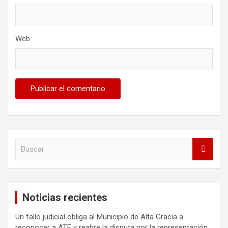
Web
B
u
s
c
a
Noticias recientes
r
Un fallo judicial obliga al Municipio de Alta Gracia a
reconocer a ATE y reabre la disputa por la representación