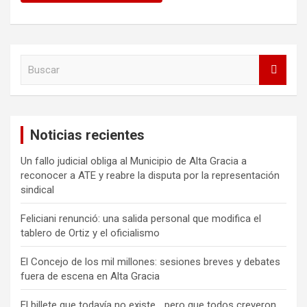
B
u
s
c
a
Noticias recientes
r
Un fallo judicial obliga al Municipio de Alta Gracia a
reconocer a ATE y reabre la disputa por la representación
sindical
Feliciani renunció: una salida personal que modifica el
tablero de Ortiz y el oficialismo
El Concejo de los mil millones: sesiones breves y debates
fuera de escena en Alta Gracia
El billete que todavía no existe… pero que todos creyeron