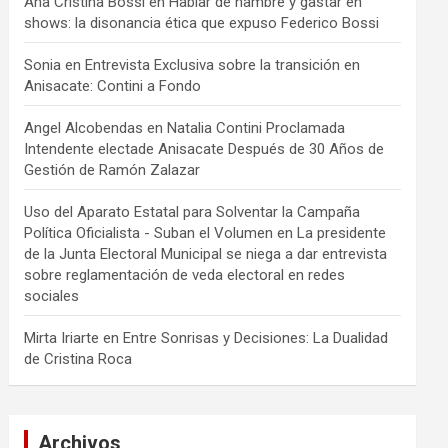
Ana Cristina Bossi
en
Hablar de hambre y gastar en
shows: la disonancia ética que expuso Federico Bossi
Sonia
en
Entrevista Exclusiva sobre la transición en
Anisacate: Contini a Fondo
Angel Alcobendas
en
Natalia Contini Proclamada
Intendente electade Anisacate Después de 30 Años de
Gestión de Ramón Zalazar
Uso del Aparato Estatal para Solventar la Campaña
Política Oficialista - Suban el Volumen
en
La presidente
de la Junta Electoral Municipal se niega a dar entrevista
sobre reglamentación de veda electoral en redes
sociales
Mirta Iriarte
en
Entre Sonrisas y Decisiones: La Dualidad
de Cristina Roca
Archivos