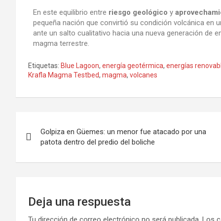
En este equilibrio entre
riesgo geológico
y
aprovechami
pequeña nación que convirtió su condición volcánica en una
ante un salto cualitativo hacia una nueva generación de en
magma terrestre.
Etiquetas:
Blue Lagoon
,
energía geotérmica
,
energías renovab
Krafla Magma Testbed
,
magma
,
volcanes
Golpiza en Güemes: un menor fue atacado por una
patota dentro del predio del boliche
Deja una respuesta
Tu dirección de correo electrónico no será publicada.
Los c