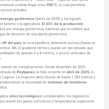
eraturas podrían llegar a los
900°C
, lo cual permitiría
os pozos actuales.
 energía geotérmica
(datos de 2020) y ha logrado
l turismo y la agricultura.
El 65% de la producción
dos por energía geotérmica, mientras que el célebre spa
l agua de desecho de una planta geotérmica.
 rift del país
, la roca basáltica, altamente porosa (hasta un
erficie. Allí, el gradiente térmico puede ser tan elevado que
ndidades de apenas 6 a 8 metros, o pozos verticales de
.
 exento de complicaciones. Desde diciembre de 2023,
nínsula de
Reykjanes
, la más reciente en
abril de 2025
, lo
e Lagoon. La erupción abrió fisuras de hasta 1.200 metros y
, evidenciando la necesidad de
sistemas de monitoreo
tica.
mplica
retos tecnológicos
considerables: los ingenieros
ra resistir los gases corrosivos y temperaturas superiores