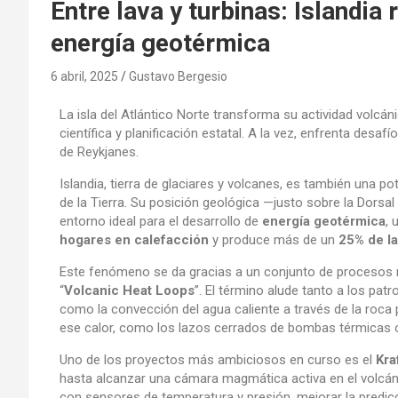
Entre lava y turbinas: Islandia 
energía geotérmica
6 abril, 2025
Gustavo Bergesio
La isla del Atlántico Norte transforma su actividad volcá
científica y planificación estatal. A la vez, enfrenta des
de Reykjanes.
Islandia, tierra de glaciares y volcanes, es también una p
de la Tierra. Su posición geológica —justo sobre la Dorsa
entorno ideal para el desarrollo de
energía geotérmica
, 
hogares en calefacción
y produce más de un
25% de la
Este fenómeno se da gracias a un conjunto de procesos n
“
Volcanic Heat Loops
”. El término alude tanto a los pat
como la convección del agua caliente a través de la ro
ese calor, como los lazos cerrados de bombas térmicas o
Uno de los proyectos más ambiciosos en curso es el
Kra
hasta alcanzar una cámara magmática activa en el volcán K
con sensores de temperatura y presión, mejorar la predi