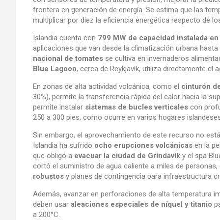
frontera en generación de energía. Se estima que las temp
multiplicar por diez la eficiencia energética respecto de l
Islandia cuenta con
799 MW de capacidad instalada en
aplicaciones que van desde la climatización urbana hasta e
nacional de tomates
se cultiva en invernaderos alimenta
Blue Lagoon
, cerca de Reykjavík, utiliza directamente e
En zonas de alta actividad volcánica, como el
cinturón de
30%), permite la transferencia rápida del calor hacia la sup
permite instalar
sistemas de bucles verticales
con profu
250 a 300 pies, como ocurre en varios hogares islandeses
Sin embargo, el aprovechamiento de este recurso no está
Islandia ha sufrido
ocho erupciones volcánicas
en la pe
que obligó a
evacuar la ciudad de Grindavík
y el spa Blu
cortó el suministro de agua caliente a miles de personas
robustos
y planes de contingencia para infraestructura crí
Además, avanzar en perforaciones de alta temperatura i
deben usar
aleaciones especiales de níquel y titanio
pa
a 200°C.