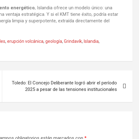
ento energético
, Islandia ofrece un modelo único: una
 ventaja estratégica. Y si el KMT tiene éxito, podría estar
ergía limpia y superpotente, extraída directamente del
les
,
erupción volcánica
,
geología
,
Grindavík
,
Islandia
,
Toledo: El Concejo Deliberante logró abrir el período
2025 a pesar de las tensiones institucionales
ampos obligatorios están marcados con
*