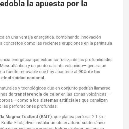
redobla la apuesta por la
nica en una ventaja energética, combinando innovación
afíos concretos como las recientes erupciones en la península
otencia energética que extrae su fuerza de las profundidades
l Mesoatlántica y un punto caliente volcánico— genera un
una fuente renovable que hoy abastece al
90% de los
 electricidad nacional
.
aturales y tecnológicos que en conjunto podrían llamarse
rones de
transferencia de calor
en las zonas volcánicas —
ca porosa— como a los
sistemas artificiales
que canalizan
 las perforaciones profundas.
fla Magma Testbed (KMT)
, que planea perforar 2.1 km
rafla. El objetivo: instalar un observatorio subterráneo
cción de erupciones y —sobre todo— explorar una nueva