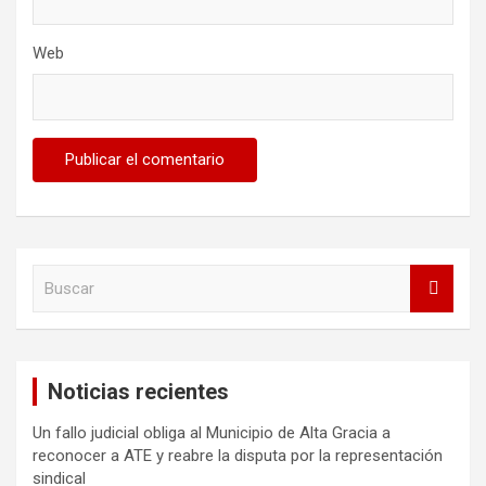
Web
B
u
s
c
a
Noticias recientes
r
Un fallo judicial obliga al Municipio de Alta Gracia a
reconocer a ATE y reabre la disputa por la representación
sindical