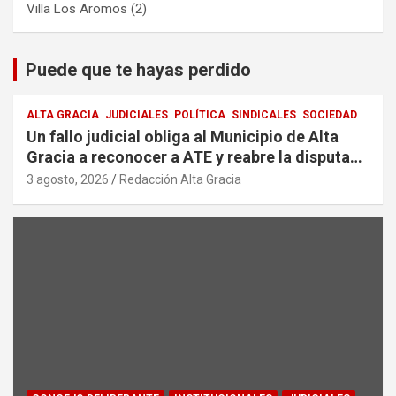
Villa Los Aromos
(2)
Puede que te hayas perdido
ALTA GRACIA
JUDICIALES
POLÍTICA
SINDICALES
SOCIEDAD
Un fallo judicial obliga al Municipio de Alta
Gracia a reconocer a ATE y reabre la disputa
por la representación sindical
3 agosto, 2026
Redacción Alta Gracia