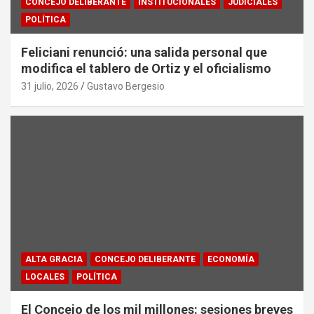
CONCEJO DELIBERANTE
INSTITUCIONALES
JUDICIALES
POLÍTICA
Feliciani renunció: una salida personal que
modifica el tablero de Ortiz y el oficialismo
31 julio, 2026
Gustavo Bergesio
ALTA GRACIA
CONCEJO DELIBERANTE
ECONOMÍA
LOCALES
POLÍTICA
El Concejo de los mil millones: sesiones breves