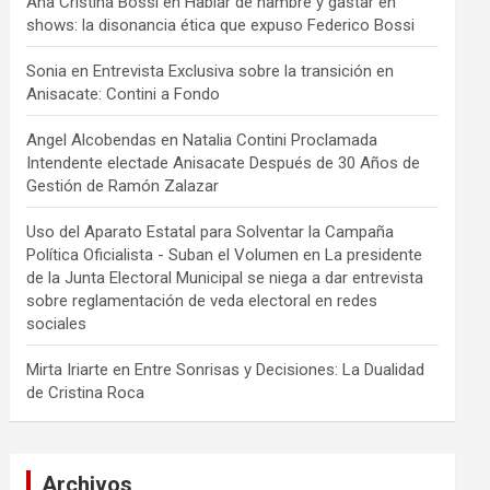
Ana Cristina Bossi
en
Hablar de hambre y gastar en
shows: la disonancia ética que expuso Federico Bossi
Sonia
en
Entrevista Exclusiva sobre la transición en
Anisacate: Contini a Fondo
Angel Alcobendas
en
Natalia Contini Proclamada
Intendente electade Anisacate Después de 30 Años de
Gestión de Ramón Zalazar
Uso del Aparato Estatal para Solventar la Campaña
Política Oficialista - Suban el Volumen
en
La presidente
de la Junta Electoral Municipal se niega a dar entrevista
sobre reglamentación de veda electoral en redes
sociales
Mirta Iriarte
en
Entre Sonrisas y Decisiones: La Dualidad
de Cristina Roca
Archivos