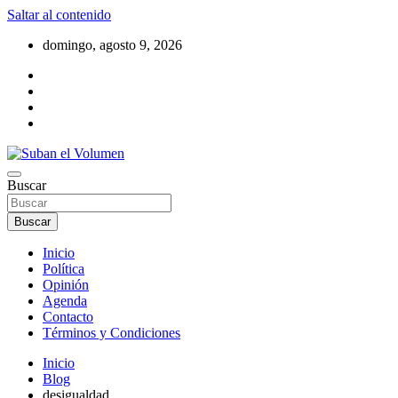
Saltar al contenido
domingo, agosto 9, 2026
Noticias Locales, análisis crítico, comunidad, Alta Gracia,
Buscar
Suban el Volumen
Departamento Santamaría
Buscar
Inicio
Política
Opinión
Agenda
Contacto
Términos y Condiciones
Inicio
Blog
desigualdad