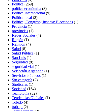
Política
(269)
política económica
(3)
Política Internacional
(9)
Política local
(2)
Política; Congreso; Justicia; Elecciones
(1)
Provincia
(1)
provincias
(1)
Redes Sociales
(4)
Región
(1)
Religión
(4)
Salud
(8)
Salud Pública
(1)
San Luis
(1)
Seguridad
(9)
seguridad vial
(1)
Selección Argentina
(1)
Servicios Públicos
(1)
Sin categoría
(2)
Sindicales
(1)
Sociedad
(164)
Tecnología
(32)
Tendencias Globales
(1)
Toledo
(4)
trabajo
(2)