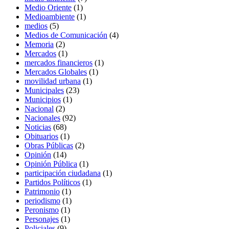
Medio Oriente
(1)
Medioambiente
(1)
medios
(5)
Medios de Comunicación
(4)
Memoria
(2)
Mercados
(1)
mercados financieros
(1)
Mercados Globales
(1)
movilidad urbana
(1)
Municipales
(23)
Municipios
(1)
Nacional
(2)
Nacionales
(92)
Noticias
(68)
Obituarios
(1)
Obras Públicas
(2)
Opinión
(14)
Opinión Pública
(1)
participación ciudadana
(1)
Partidos Políticos
(1)
Patrimonio
(1)
periodismo
(1)
Peronismo
(1)
Personajes
(1)
Policiales
(9)