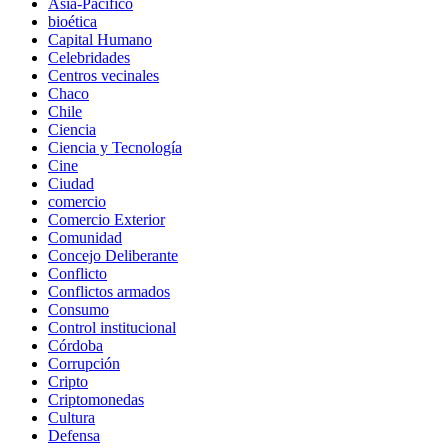
Asia-Pacífico
bioética
Capital Humano
Celebridades
Centros vecinales
Chaco
Chile
Ciencia
Ciencia y Tecnología
Cine
Ciudad
comercio
Comercio Exterior
Comunidad
Concejo Deliberante
Conflicto
Conflictos armados
Consumo
Control institucional
Córdoba
Corrupción
Cripto
Criptomonedas
Cultura
Defensa