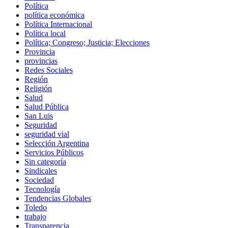
Política
política económica
Política Internacional
Política local
Política; Congreso; Justicia; Elecciones
Provincia
provincias
Redes Sociales
Región
Religión
Salud
Salud Pública
San Luis
Seguridad
seguridad vial
Selección Argentina
Servicios Públicos
Sin categoría
Sindicales
Sociedad
Tecnología
Tendencias Globales
Toledo
trabajo
Transparencia