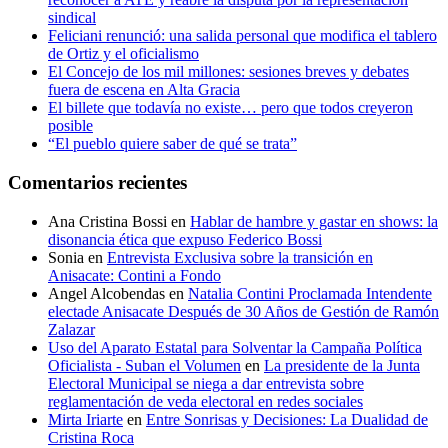
sindical
Feliciani renunció: una salida personal que modifica el tablero
de Ortiz y el oficialismo
El Concejo de los mil millones: sesiones breves y debates
fuera de escena en Alta Gracia
El billete que todavía no existe… pero que todos creyeron
posible
“El pueblo quiere saber de qué se trata”
Comentarios recientes
Ana Cristina Bossi
en
Hablar de hambre y gastar en shows: la
disonancia ética que expuso Federico Bossi
Sonia
en
Entrevista Exclusiva sobre la transición en
Anisacate: Contini a Fondo
Angel Alcobendas
en
Natalia Contini Proclamada Intendente
electade Anisacate Después de 30 Años de Gestión de Ramón
Zalazar
Uso del Aparato Estatal para Solventar la Campaña Política
Oficialista - Suban el Volumen
en
La presidente de la Junta
Electoral Municipal se niega a dar entrevista sobre
reglamentación de veda electoral en redes sociales
Mirta Iriarte
en
Entre Sonrisas y Decisiones: La Dualidad de
Cristina Roca