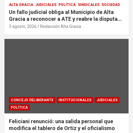
ALTA GRACIA
JUDICIALES
POLÍTICA
SINDICALES
SOCIEDAD
Un fallo judicial obliga al Municipio de Alta
Gracia a reconocer a ATE y reabre la disputa
por la representación sindical
3 agosto, 2026
Redacción Alta Gracia
CONCEJO DELIBERANTE
INSTITUCIONALES
JUDICIALES
POLÍTICA
Feliciani renunció: una salida personal que
modifica el tablero de Ortiz y el oficialismo