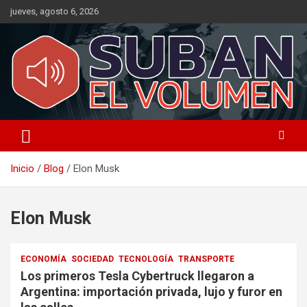
Saltar
jueves, agosto 6, 2026
al
contenido
Noticias Locales, análisis crítico, comunidad, Alta Gracia,
Suban el Volumen
Departamento Santamaría
Inicio
Blog
Elon Musk
Elon Musk
ECONOMÍA
SOCIEDAD
TECNOLOGÍA
TRANSPORTE
Los primeros Tesla Cybertruck llegaron a
Argentina: importación privada, lujo y furor en