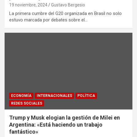
19 noviembre, 2024
Gustavo Bergesio
La primera cumbre del G20 organizada en Brasil no solo
estuvo marcada por debates sobre el…
ECONOMÍA
INTERNACIONALES
POLÍTICA
REDES SOCIALES
Trump y Musk elogian la gestión de Milei en
Argentina: «Está haciendo un trabajo
fantástico»