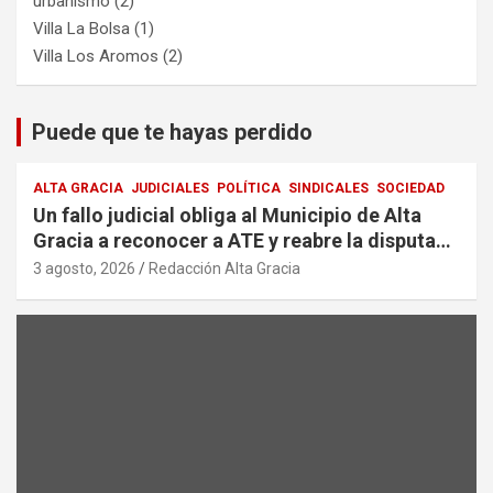
urbanismo
(2)
Villa La Bolsa
(1)
Villa Los Aromos
(2)
Puede que te hayas perdido
ALTA GRACIA
JUDICIALES
POLÍTICA
SINDICALES
SOCIEDAD
Un fallo judicial obliga al Municipio de Alta
Gracia a reconocer a ATE y reabre la disputa
por la representación sindical
3 agosto, 2026
Redacción Alta Gracia