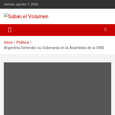
viernes, agosto 7, 2026
Noticias Locales, análisis crítico, comunidad, Alta Gracia,
Suban el Volumen
Departamento Santamaría
Inicio
Política
Argentina Defendió su Soberanía en la Asamblea de la OMS