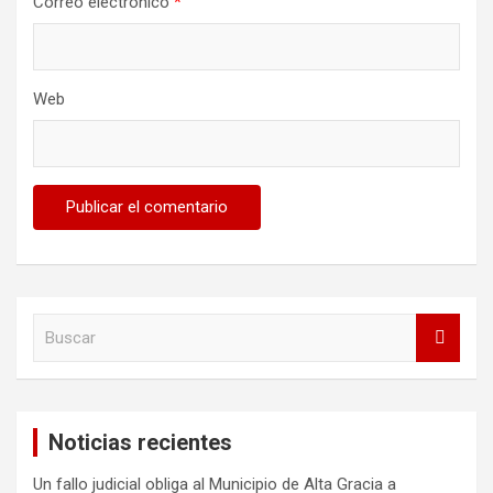
Correo electrónico
*
Web
B
u
s
c
a
Noticias recientes
r
Un fallo judicial obliga al Municipio de Alta Gracia a