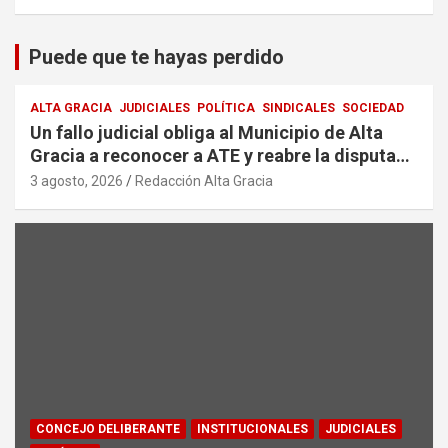
Puede que te hayas perdido
ALTA GRACIA
JUDICIALES
POLÍTICA
SINDICALES
SOCIEDAD
Un fallo judicial obliga al Municipio de Alta
Gracia a reconocer a ATE y reabre la disputa
por la representación sindical
3 agosto, 2026
Redacción Alta Gracia
CONCEJO DELIBERANTE
INSTITUCIONALES
JUDICIALES