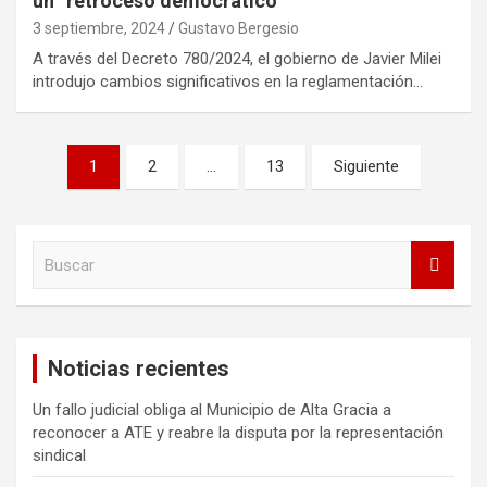
un “retroceso democrático”
3 septiembre, 2024
Gustavo Bergesio
A través del Decreto 780/2024, el gobierno de Javier Milei
introdujo cambios significativos en la reglamentación…
Paginación
1
2
…
13
Siguiente
de
entradas
B
u
s
c
a
Noticias recientes
r
Un fallo judicial obliga al Municipio de Alta Gracia a
reconocer a ATE y reabre la disputa por la representación
sindical