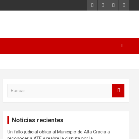
B
u
s
c
a
Noticias recientes
r
Un fallo judicial obliga al Municipio de Alta Gracia a
reconocer a ATE y reabre la disputa por la