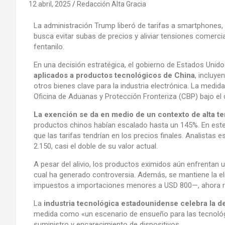
12 abril, 2025
Redacción Alta Gracia
La administración Trump liberó de tarifas a smartphones
busca evitar subas de precios y aliviar tensiones comerc
fentanilo.
En una decisión estratégica, el gobierno de Estados Unid
aplicados a productos tecnológicos de China
, incluy
otros bienes clave para la industria electrónica. La medida,
Oficina de Aduanas y Protección Fronteriza (CBP) bajo e
La exención se da en medio de un contexto de alta t
productos chinos habían escalado hasta un 145%. En est
que las tarifas tendrían en los precios finales. Analista
2.150, casi el doble de su valor actual.
A pesar del alivio, los productos eximidos aún enfrentan 
cual ha generado controversia. Además, se mantiene la e
impuestos a importaciones menores a USD 800—, ahora res
La
industria tecnológica estadounidense celebra la d
medida como «un escenario de ensueño para las tecnológi
suministro y encarecimiento de dispositivos.