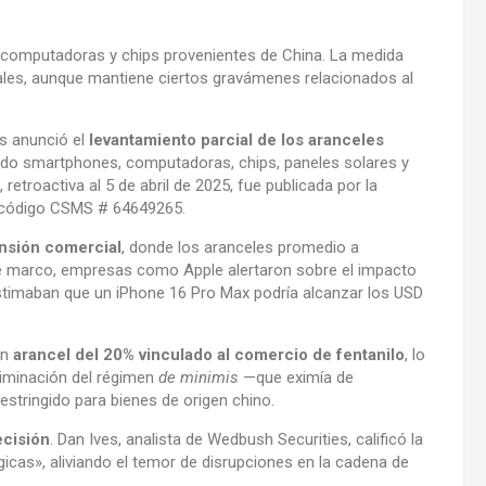
, computadoras y chips provenientes de China. La medida
iales, aunque mantiene ciertos gravámenes relacionados al
os anunció el
levantamiento parcial de los aranceles
endo smartphones, computadoras, chips, paneles solares y
 retroactiva al 5 de abril de 2025, fue publicada por la
l código CSMS # 64649265.
ensión comercial
, donde los aranceles promedio a
e marco, empresas como Apple alertaron sobre el impacto
s estimaban que un iPhone 16 Pro Max podría alcanzar los USD
un
arancel del 20% vinculado al comercio de fentanilo
, lo
liminación del régimen
de minimis
—que eximía de
tringido para bienes de origen chino.
ecisión
. Dan Ives, analista de Wedbush Securities, calificó la
cas», aliviando el temor de disrupciones en la cadena de