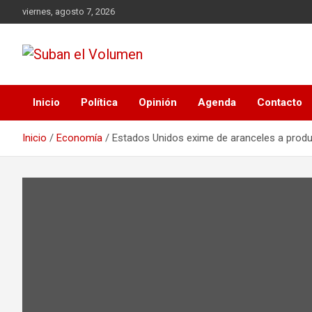
viernes, agosto 7, 2026
Noticias Locales, análisis crítico, comunidad, Alta Gracia,
Suban el Volumen
Departamento Santamaría
Inicio
Política
Opinión
Agenda
Contacto
Inicio
Economía
Estados Unidos exime de aranceles a produ