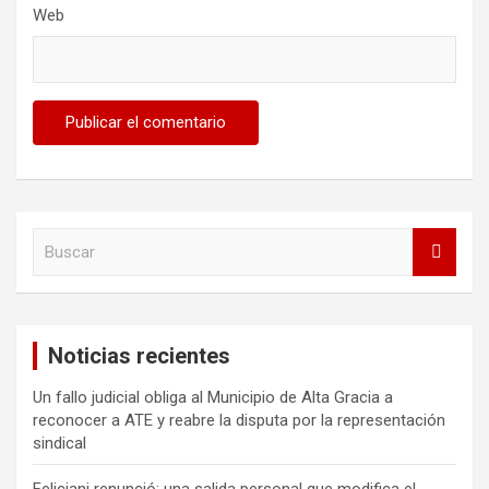
Web
B
u
s
c
a
Noticias recientes
r
Un fallo judicial obliga al Municipio de Alta Gracia a
reconocer a ATE y reabre la disputa por la representación
sindical
Feliciani renunció: una salida personal que modifica el