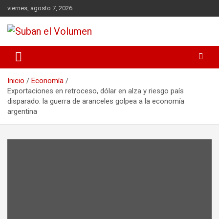
viernes, agosto 7, 2026
Noticias Locales, análisis crítico, comunidad, Alta Gracia,
Suban el Volumen
Departamento Santamaría
Inicio
Economía
Exportaciones en retroceso, dólar en alza y riesgo país
disparado: la guerra de aranceles golpea a la economía
argentina