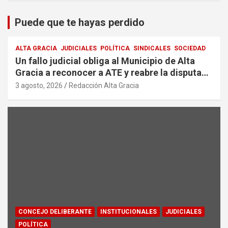
Puede que te hayas perdido
ALTA GRACIA
JUDICIALES
POLÍTICA
SINDICALES
SOCIEDAD
Un fallo judicial obliga al Municipio de Alta
Gracia a reconocer a ATE y reabre la disputa
por la representación sindical
3 agosto, 2026
Redacción Alta Gracia
CONCEJO DELIBERANTE
INSTITUCIONALES
JUDICIALES
POLÍTICA