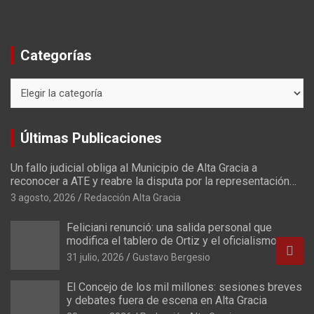
Categorías
Últimas Publicaciones
Un fallo judicial obliga al Municipio de Alta Gracia a
reconocer a ATE y reabre la disputa por la representación
sindical
3 agosto, 2026
Redacción Alta Gracia
Feliciani renunció: una salida personal que
modifica el tablero de Ortiz y el oficialismo
31 julio, 2026
Gustavo Bergesio
El Concejo de los mil millones: sesiones breves
y debates fuera de escena en Alta Gracia