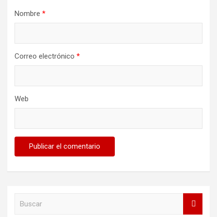
Nombre
*
Correo electrónico
*
Web
B
u