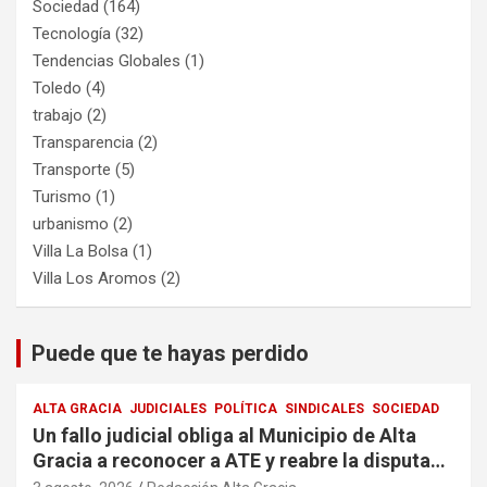
Sociedad
(164)
Tecnología
(32)
Tendencias Globales
(1)
Toledo
(4)
trabajo
(2)
Transparencia
(2)
Transporte
(5)
Turismo
(1)
urbanismo
(2)
Villa La Bolsa
(1)
Villa Los Aromos
(2)
Puede que te hayas perdido
ALTA GRACIA
JUDICIALES
POLÍTICA
SINDICALES
SOCIEDAD
Un fallo judicial obliga al Municipio de Alta
Gracia a reconocer a ATE y reabre la disputa
por la representación sindical