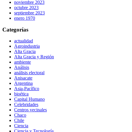
noviembre 2023
octubre 2023
septiembre 2023
enero 1970
Categorías
actualidad
Agroindustria
Alta Gracia
Alta Gracia y Región
ambiente
Análisis
análisis electoral
Anisacate
Argentina
Asia-Pacífico
bioética
Capital Humano
Celebridades
Centros vecinales
Chaco
Chile
Ciencia
Ciencia y Tecnología