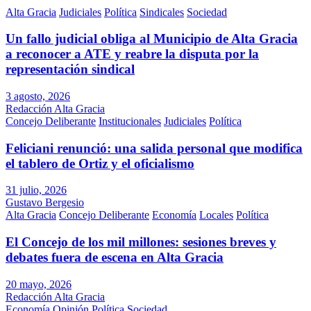
Alta Gracia
Judiciales
Política
Sindicales
Sociedad
Un fallo judicial obliga al Municipio de Alta Gracia
a reconocer a ATE y reabre la disputa por la
representación sindical
3 agosto, 2026
Redacción Alta Gracia
Concejo Deliberante
Institucionales
Judiciales
Política
Feliciani renunció: una salida personal que modifica
el tablero de Ortiz y el oficialismo
31 julio, 2026
Gustavo Bergesio
Alta Gracia
Concejo Deliberante
Economía
Locales
Política
El Concejo de los mil millones: sesiones breves y
debates fuera de escena en Alta Gracia
20 mayo, 2026
Redacción Alta Gracia
Economía
Opinión
Política
Sociedad