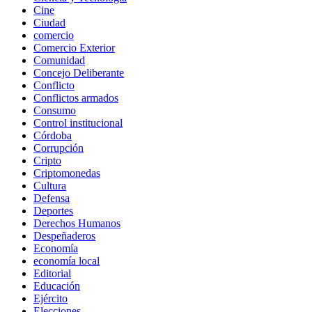
Cine
Ciudad
comercio
Comercio Exterior
Comunidad
Concejo Deliberante
Conflicto
Conflictos armados
Consumo
Control institucional
Córdoba
Corrupción
Cripto
Criptomonedas
Cultura
Defensa
Deportes
Derechos Humanos
Despeñaderos
Economía
economía local
Editorial
Educación
Ejército
Elecciones