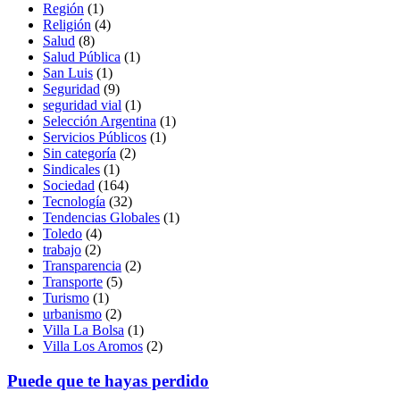
Región
(1)
Religión
(4)
Salud
(8)
Salud Pública
(1)
San Luis
(1)
Seguridad
(9)
seguridad vial
(1)
Selección Argentina
(1)
Servicios Públicos
(1)
Sin categoría
(2)
Sindicales
(1)
Sociedad
(164)
Tecnología
(32)
Tendencias Globales
(1)
Toledo
(4)
trabajo
(2)
Transparencia
(2)
Transporte
(5)
Turismo
(1)
urbanismo
(2)
Villa La Bolsa
(1)
Villa Los Aromos
(2)
Puede que te hayas perdido