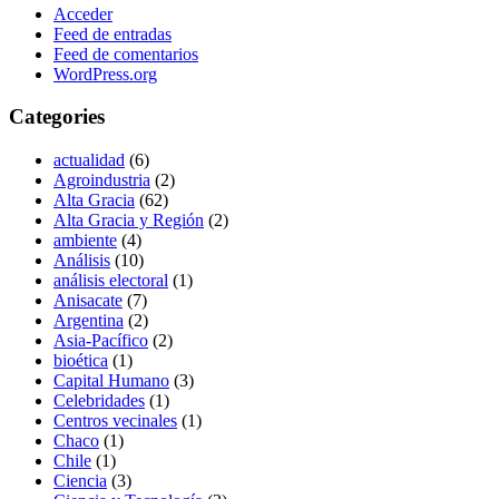
Acceder
Feed de entradas
Feed de comentarios
WordPress.org
Categories
actualidad
(6)
Agroindustria
(2)
Alta Gracia
(62)
Alta Gracia y Región
(2)
ambiente
(4)
Análisis
(10)
análisis electoral
(1)
Anisacate
(7)
Argentina
(2)
Asia-Pacífico
(2)
bioética
(1)
Capital Humano
(3)
Celebridades
(1)
Centros vecinales
(1)
Chaco
(1)
Chile
(1)
Ciencia
(3)