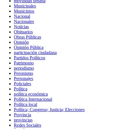
movilidad urbana
Municipales
Municipios
Nacional
Nacionales
Noticias
Obituarios
Obras Públicas
Opinión
Opinión Pública
participación ciudadana
Partidos Políticos
Patrimonio
periodismo
Peronismo
Personajes
Policiales
Política
política económica
Política Internacional
Política local
Política; Congreso; Justicia; Elecciones
Provincia
provincias
Redes Sociales