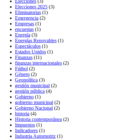
Elecciones
(3)
Elecciones 2025
(3)
Eliminatorias
(1)
Emergencia
(2)
Empresas
(1)
encuestas
(1)
Energía
(3)
Energías Renovables
(1)
Espectáculos
(1)
Estados Unidos
(1)
Finanzas
(11)
finanzas internacionales
(2)
Fútbol
(2)
Género
(2)
Geopolítica
(3)
gestión municipal
(2)
gestión pública
(4)
Gobierno
(1)
gobierno municipal
(2)
Gobierno Nacional
(2)
historia
(4)
Historia contemporánea
(2)
Impuestos
(1)
Indicadores
(1)
Industria Automotriz
(1)