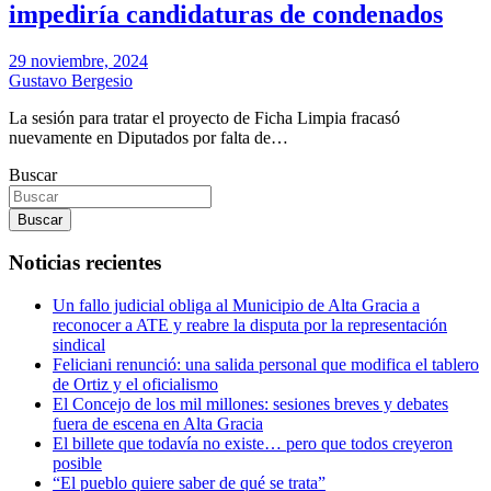
impediría candidaturas de condenados
29 noviembre, 2024
Gustavo Bergesio
La sesión para tratar el proyecto de Ficha Limpia fracasó
nuevamente en Diputados por falta de…
Buscar
Buscar
Noticias recientes
Un fallo judicial obliga al Municipio de Alta Gracia a
reconocer a ATE y reabre la disputa por la representación
sindical
Feliciani renunció: una salida personal que modifica el tablero
de Ortiz y el oficialismo
El Concejo de los mil millones: sesiones breves y debates
fuera de escena en Alta Gracia
El billete que todavía no existe… pero que todos creyeron
posible
“El pueblo quiere saber de qué se trata”