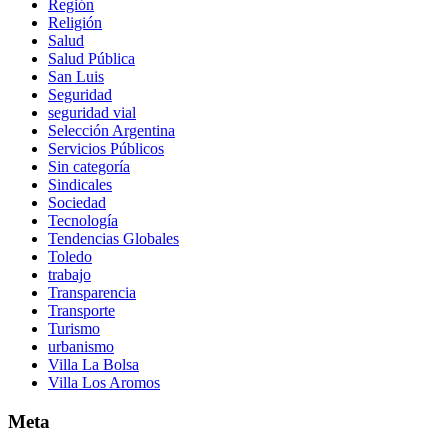
Región
Religión
Salud
Salud Pública
San Luis
Seguridad
seguridad vial
Selección Argentina
Servicios Públicos
Sin categoría
Sindicales
Sociedad
Tecnología
Tendencias Globales
Toledo
trabajo
Transparencia
Transporte
Turismo
urbanismo
Villa La Bolsa
Villa Los Aromos
Meta