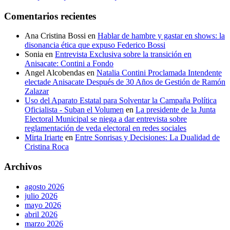
Comentarios recientes
Ana Cristina Bossi
en
Hablar de hambre y gastar en shows: la
disonancia ética que expuso Federico Bossi
Sonia
en
Entrevista Exclusiva sobre la transición en
Anisacate: Contini a Fondo
Angel Alcobendas
en
Natalia Contini Proclamada Intendente
electade Anisacate Después de 30 Años de Gestión de Ramón
Zalazar
Uso del Aparato Estatal para Solventar la Campaña Política
Oficialista - Suban el Volumen
en
La presidente de la Junta
Electoral Municipal se niega a dar entrevista sobre
reglamentación de veda electoral en redes sociales
Mirta Iriarte
en
Entre Sonrisas y Decisiones: La Dualidad de
Cristina Roca
Archivos
agosto 2026
julio 2026
mayo 2026
abril 2026
marzo 2026