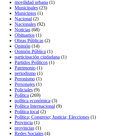
movilidad urbana
(1)
Municipales
(23)
Municipios
(1)
Nacional
(2)
Nacionales
(92)
Noticias
(68)
Obituarios
(1)
Obras Públicas
(2)
Opinión
(14)
Opinión Pública
(1)
participación ciudadana
(1)
Partidos Políticos
(1)
Patrimonio
(1)
periodismo
(1)
Peronismo
(1)
Personajes
(1)
Policiales
(9)
Política
(269)
política económica
(3)
Política Internacional
(9)
Política local
(2)
Política; Congreso; Justicia; Elecciones
(1)
Provincia
(1)
provincias
(1)
Redes Sociales
(4)