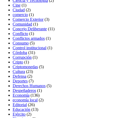
Ciencia y Tecnología
(2)
Cine
(1)
Ciudad
(2)
comercio
(1)
Comercio Exterior
(3)
Comunidad
(1)
Concejo Deliberante
(11)
Conflicto
(1)
Conflictos armados
(1)
Consumo
(5)
Control institucional
(1)
Córdoba
(31)
Corrupción
(1)
Cripto
(1)
Criptomonedas
(5)
Cultura
(23)
Defensa
(2)
Deportes
(7)
Derechos Humanos
(5)
Despeñaderos
(1)
Economía
(136)
economía local
(2)
Editorial
(26)
Educación
(13)
Ejército
(2)