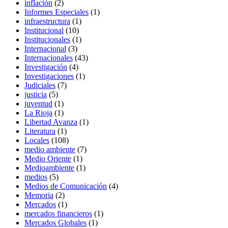
inflación
(2)
Informes Especiales
(1)
infraestructura
(1)
Institucional
(10)
Institucionales
(1)
Internacional
(3)
Internacionales
(43)
Investigación
(4)
Investigaciones
(1)
Judiciales
(7)
justicia
(5)
juventud
(1)
La Rioja
(1)
Libertad Avanza
(1)
Literatura
(1)
Locales
(108)
medio ambiente
(7)
Medio Oriente
(1)
Medioambiente
(1)
medios
(5)
Medios de Comunicación
(4)
Memoria
(2)
Mercados
(1)
mercados financieros
(1)
Mercados Globales
(1)