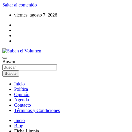
Saltar al contenido
viernes, agosto 7, 2026
Noticias Locales, análisis crítico, comunidad, Alta Gracia,
Buscar
Suban el Volumen
Departamento Santamaría
Buscar
Inicio
Política
Opinión
Agenda
Contacto
Términos y Condiciones
Inicio
Blog
Ficha Limpia