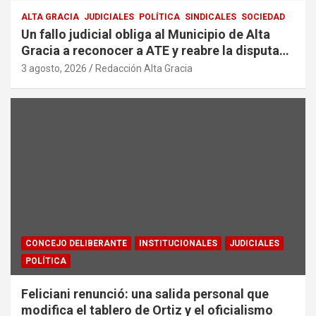
ALTA GRACIA
JUDICIALES
POLÍTICA
SINDICALES
SOCIEDAD
Un fallo judicial obliga al Municipio de Alta
Gracia a reconocer a ATE y reabre la disputa
por la representación sindical
3 agosto, 2026
Redacción Alta Gracia
CONCEJO DELIBERANTE
INSTITUCIONALES
JUDICIALES
POLÍTICA
Feliciani renunció: una salida personal que
modifica el tablero de Ortiz y el oficialismo