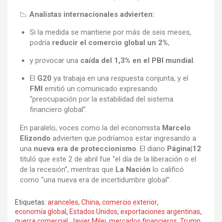
📉
Analistas internacionales advierten:
Si la medida se mantiene por más de seis meses,
podría
reducir el comercio global un 2%
,
y provocar una
caída del 1,3% en el PBI mundial
.
El
G20
ya trabaja en una respuesta conjunta, y el
FMI
emitió un comunicado expresando
“preocupación por la estabilidad del sistema
financiero global”.
En paralelo, voces como la del economista
Marcelo
Elizondo
advierten que podríamos estar ingresando a
una
nueva era de proteccionismo
. El diario
Página|12
tituló que este 2 de abril fue “el día de la liberación o el
de la recesión”, mientras que
La Nación
lo calificó
como “una nueva era de incertidumbre global”.
Etiquetas:
aranceles
,
China
,
comercio exterior
,
economía global
,
Estados Unidos
,
exportaciones argentinas
,
guerra comercial
,
Javier Milei
,
mercados financieros
,
Trump
,