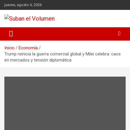
jueves, agosto 6, 2026
Noticias Locales, análisis crítico, comunidad, Alta Gracia,
Suban el Volumen
Departamento Santamaría
Inicio
Economía
Trump reinicia la guerra comercial global y Milei celebra: caos
en mercados y tensión diplomática