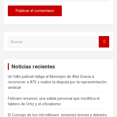
B
u
s
c
a
Noticias recientes
r
Un fallo judicial obliga al Municipio de Alta Gracia a
reconocer a ATE y reabre la disputa por la representación
sindical
Feliciani renunció: una salida personal que modifica el
tablero de Ortiz y el oficialismo
El Concejo de los mil millones: sesiones breves y debates