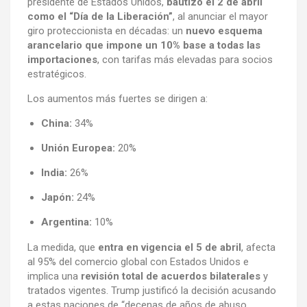
presidente de Estados Unidos,
bautizó el 2 de abril
como el “Día de la Liberación”
, al anunciar el mayor
giro proteccionista en décadas: un
nuevo esquema
arancelario que impone un 10% base a todas las
importaciones
, con tarifas más elevadas para socios
estratégicos.
Los aumentos más fuertes se dirigen a:
China:
34%
Unión Europea:
20%
India:
26%
Japón:
24%
Argentina:
10%
La medida, que
entra en vigencia el 5 de abril
, afecta
al 95% del comercio global con Estados Unidos e
implica una
revisión total de acuerdos bilaterales
y
tratados vigentes. Trump justificó la decisión acusando
a estas naciones de “decenas de años de abuso