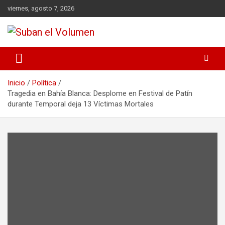
viernes, agosto 7, 2026
Noticias Locales, análisis crítico, comunidad, Alta Gracia,
Suban el Volumen
Departamento Santamaría
Inicio
Política
Tragedia en Bahía Blanca: Desplome en Festival de Patín
durante Temporal deja 13 Víctimas Mortales​