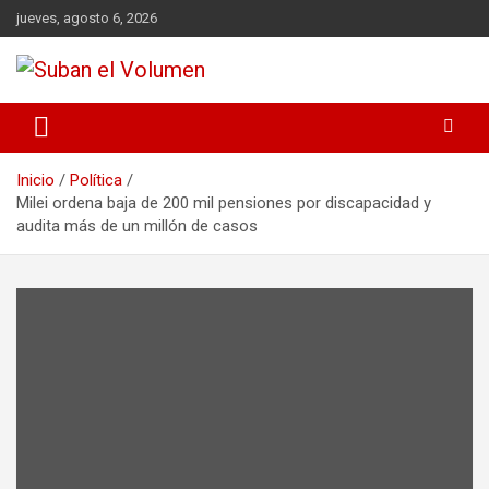
jueves, agosto 6, 2026
Noticias Locales, análisis crítico, comunidad, Alta Gracia,
Suban el Volumen
Departamento Santamaría
Inicio
Política
Milei ordena baja de 200 mil pensiones por discapacidad y
audita más de un millón de casos