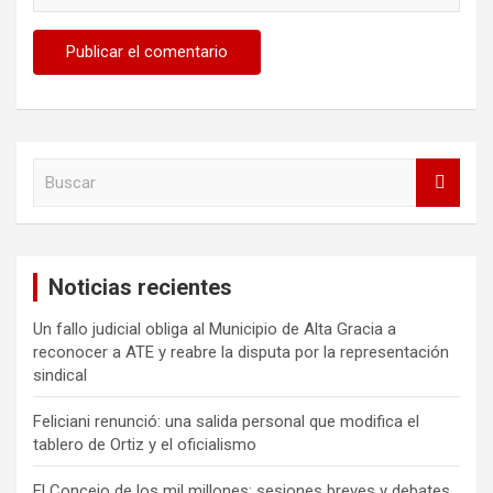
B
u
s
c
a
Noticias recientes
r
Un fallo judicial obliga al Municipio de Alta Gracia a
reconocer a ATE y reabre la disputa por la representación
sindical
Feliciani renunció: una salida personal que modifica el
tablero de Ortiz y el oficialismo
El Concejo de los mil millones: sesiones breves y debates