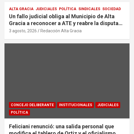
ALTA GRACIA
JUDICIALES
POLÍTICA
SINDICALES
SOCIEDAD
Un fallo judicial obliga al Municipio de Alta
Gracia a reconocer a ATE y reabre la disputa
por la representación sindical
3 agosto, 2026
Redacción Alta Gracia
CONCEJO DELIBERANTE
INSTITUCIONALES
JUDICIALES
POLÍTICA
Feliciani renunció: una salida personal que
modifica el tablero de Ortiz y el oficialismo